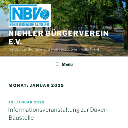
Zum
Inhalt
springen
NIEHLER BÜRGERVEREIN
E.V.
Herzlich willkommen im wunderschönen Köln-Niehl
Menü
MONAT:
JANUAR 2025
VERÖFFENTLICHT
15. JANUAR 2025
AM
Informationsveranstaltung zur Düker-
Baustelle