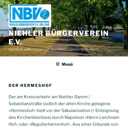
Zum
Inhalt
springen
NIEHLER BÜRGERVEREIN
E.V.
Herzlich willkommen im wunderschönen Köln-Niehl
Menü
DER HERMESHOF
Der am Kreisverkehr am Niehler Damm /
Sebastianstraße südlich der alten Kirche gelegene
»Hermeshof« hieß vor der Säkularisation (= Enteignung
des Kirchenbesitzes) durch Napoleon »Herrn Leichnam
Hof« oder »Regulierherrenhof«. Aus einer Urkunde von