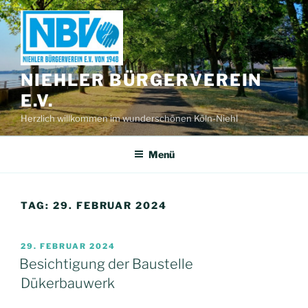
Zum
Inhalt
springen
NIEHLER BÜRGERVEREIN
E.V.
Herzlich willkommen im wunderschönen Köln-Niehl
Menü
TAG:
29. FEBRUAR 2024
VERÖFFENTLICHT
29. FEBRUAR 2024
AM
Besichtigung der Baustelle
Dükerbauwerk