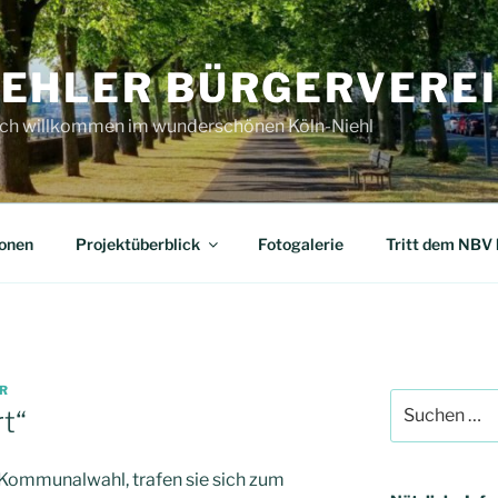
IEHLER BÜRGERVEREIN
ich willkommen im wunderschönen Köln-Niehl
ionen
Projektüberblick
Fotogalerie
Tritt dem NBV 
R
Suchen
rt“
nach:
r Kommunalwahl, trafen sie sich zum