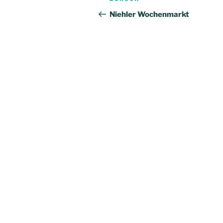
Vorheriger
Beitrag
Niehler Wochenmarkt