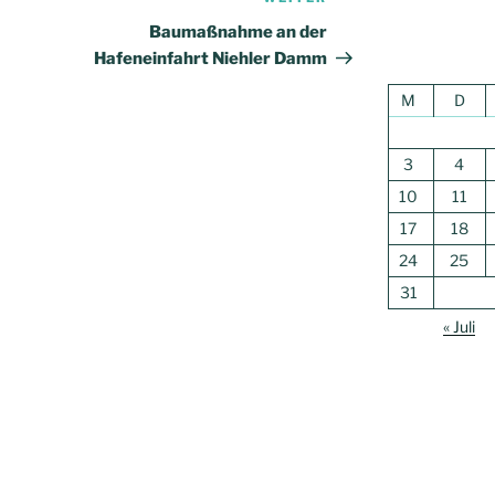
Nächster
Beitrag
Baumaßnahme an der
Hafeneinfahrt Niehler Damm
M
D
3
4
10
11
17
18
24
25
31
« Juli