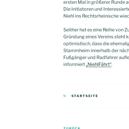
ersten Mal in größerer Runde 
Die Initiatoren und Interessier
Niehl ins Rechtsrheinische wie
Seither hat es eine Reihe von
Gründung eines Vereins steht ku
optimistisch, dass die ehemali
Stammheim innerhalb der nächst
Fußgänger und Radfahrer aufle
informiert
„NiehlFährt“
.
KATEGORIEN
STARTSEITE
Beitragsnavigation
ZURÜCK