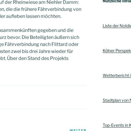
Nützliche Info
auf der Rheinwiese am Niehler Damm:
ten, die die frühere Fährverbindung von
der aufleben lassen möchten.
Liste der Notdi
 Zusammenkünften gegeben und die
rz bevor. Die Beteiligten äußern sich
ge Fährverbindung nach Flittard oder
Kölner Perspe
en zwei bis drei Jahre wieder für
bt. Über den Stand des Projekts
Wetterbericht i
Stadtplan von 
Top-Events in 
WEITER