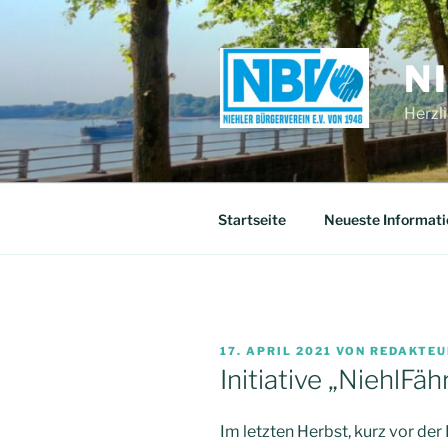
Zum
Inhalt
springen
N
Herzl
Startseite
Neueste Informat
VERÖFFENTLICHT
17. APRIL 2021
VON
REDAKTEU
AM
Initiative „NiehlFäh
Im letzten Herbst, kurz vor de