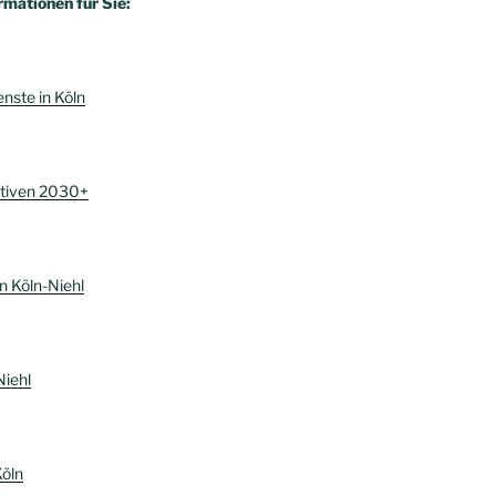
rmationen für Sie:
enste in Köln
ktiven 2030+
n Köln-Niehl
Niehl
Köln