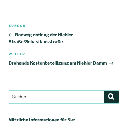
Beitragsnavigation
Vorheriger
ZURÜCK
Beitrag
Radweg entlang der Niehler
Straße/Sebastiansstraße
Nächster
WEITER
Beitrag
Drohende Kostenbeteiligung am Niehler Damm
Suchen
Suche
nach:
Nützliche Informationen für Sie: