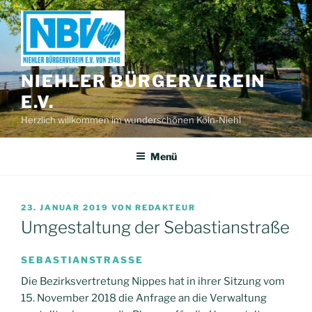
Zum
Inhalt
springen
NIEHLER BÜRGERVEREIN
E.V.
Herzlich willkommen im wunderschönen Köln-Niehl
Menü
VERÖFFENTLICHT
23. JANUAR 2019
VON
REDAKTEUR
AM
Umgestaltung der Sebastianstraße
SEBASTIANSTRASSE
Die Bezirksvertretung Nippes hat in ihrer Sitzung vom
15. November 2018 die Anfrage an die Verwaltung