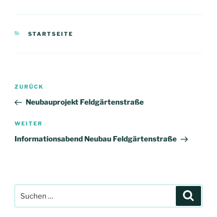
KATEGORIEN
STARTSEITE
Beitragsnavigation
Vorheriger
ZURÜCK
Beitrag
Neubauprojekt Feldgärtenstraße
Nächster
WEITER
Beitrag
Informationsabend Neubau Feldgärtenstraße
Suchen
Suche
nach: