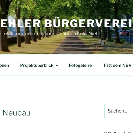
IEHLER BÜRGERVEREIN
ich willkommen im wunderschönen Köln-Niehl
ionen
Projektüberblick
Fotogalerie
Tritt dem NBV 
Suchen
d Neubau
nach: