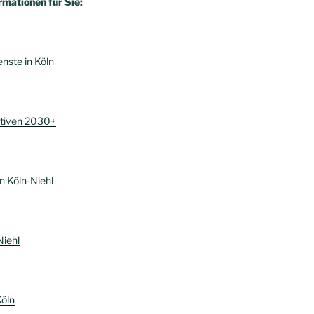
rmationen für Sie:
enste in Köln
ktiven 2030+
n Köln-Niehl
Niehl
Köln