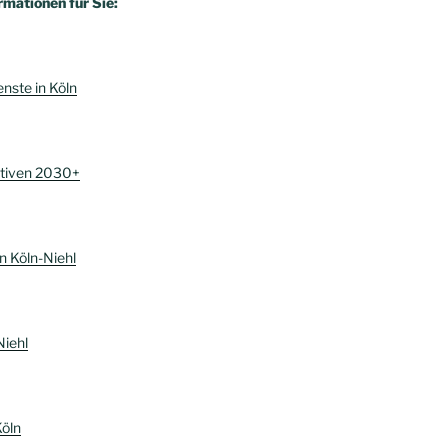
rmationen für Sie:
enste in Köln
ktiven 2030+
n Köln-Niehl
Niehl
Köln