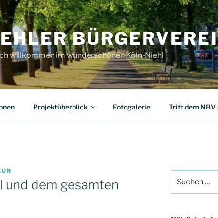
IEHLER BÜRGERVEREIN
ich willkommen im wunderschönen Köln-Niehl
ionen
Projektüberblick
Fotogalerie
Tritt dem NBV 
EUR
Suchen
hl und dem gesamten
nach: