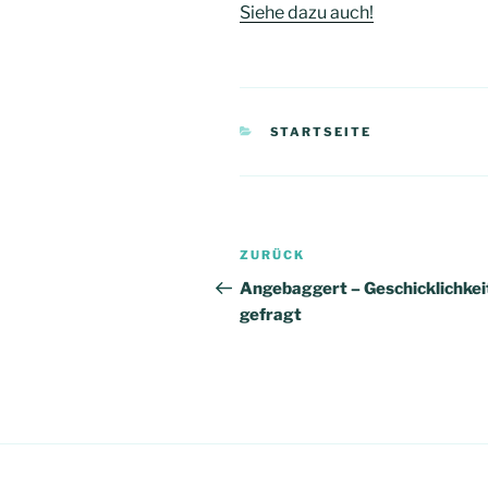
Siehe dazu auch!
KATEGORIEN
STARTSEITE
Beitragsnavigation
Vorheriger
ZURÜCK
Beitrag
Angebaggert – Geschicklichkeit
gefragt