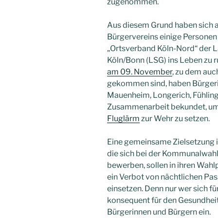
zugenommen.
Aus diesem Grund haben sich am
Bürgervereins einige Persone
„Ortsverband Köln-Nord“ der 
Köln/Bonn (LSG) ins Leben zu 
am 09. November
, zu dem auc
gekommen sind, haben Bürgeri
Mauenheim, Longerich, Fühlinge
Zusammenarbeit bekundet, um
Fluglärm
zur Wehr zu setzen.
Eine gemeinsame Zielsetzung ist
die sich bei der Kommunalwah
bewerben, sollen in ihren Wahl
ein Verbot von nächtlichen Pa
einsetzen. Denn nur wer sich für
konsequent für den Gesundhei
Bürgerinnen und Bürgern ein.