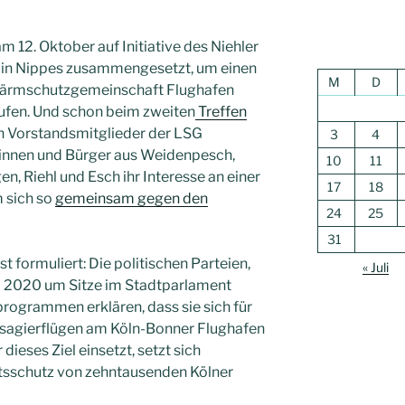
 12. Oktober auf Initiative des Niehler
n in Nippes zusammengesetzt, um einen
M
D
Lärmschutzgemeinschaft Flughafen
rufen. Und schon beim zweiten
Treffen
h Vorstandsmitglieder der LSG
3
4
nnen und Bürger aus Weidenpesch,
10
11
n, Riehl und Esch ihr Interesse an einer
17
18
 sich so
gemeinsam gegen den
24
25
31
 formuliert: Die politischen Parteien,
« Juli
l 2020 um Sitze im Stadtparlament
programmen erklären, dass sie sich für
ssagierflügen am Köln-Bonner Flughafen
 dieses Ziel einsetzt, setzt sich
tsschutz von zehntausenden Kölner