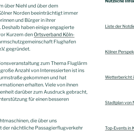
Nützliche Info
rm über Niehl und über dem
ölner Norden beeinträchtigt immer
innen und Bürger in ihrer
Liste der Notdi
. Deshalb haben einige engagierte
vor Kurzem den
Ortsverband Köln-
ärmschutzgemeinschaft Flughafen
.V. gegründet.
Kölner Perspe
ationsveranstaltung zum Thema Fluglärm
große Anzahl von Interessierten ist ins
Wetterbericht i
 Turmstraße gekommen und hat
ormationen erhalten. Viele von ihnen
denheit darüber zum Ausdruck gebracht,
Unterstützung für einen besseren
Stadtplan von 
chtmaschinen, die über uns
t der nächtliche Passagierflugverkehr
Top-Events in 